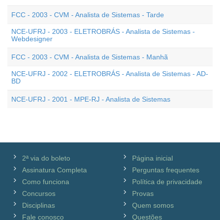
FCC - 2003 - CVM - Analista de Sistemas - Tarde
NCE-UFRJ - 2003 - ELETROBRÁS - Analista de Sistemas -
Webdesigner
FCC - 2003 - CVM - Analista de Sistemas - Manhã
NCE-UFRJ - 2002 - ELETROBRÁS - Analista de Sistemas - AD-
BD
NCE-UFRJ - 2001 - MPE-RJ - Analista de Sistemas
2ª via do boleto
Página inicial
Assinatura Completa
Perguntas frequentes
Como funciona
Política de privacidade
Concursos
Provas
Disciplinas
Quem somos
Fale conosco
Questões