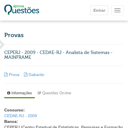
Ir para o conteúdo principal
Entrar
Mostr
Provas
CEPERJ - 2009 - CEDAE-RJ - Analista de Sistemas -
MAINFRAME
Prova
Gabarito
Informações
Questões On-line
Concurso:
CEDAE-RJ - 2009
Banca:
CEPERJ (Centro Estadual de Estatísticas, Pesquisas e Formação