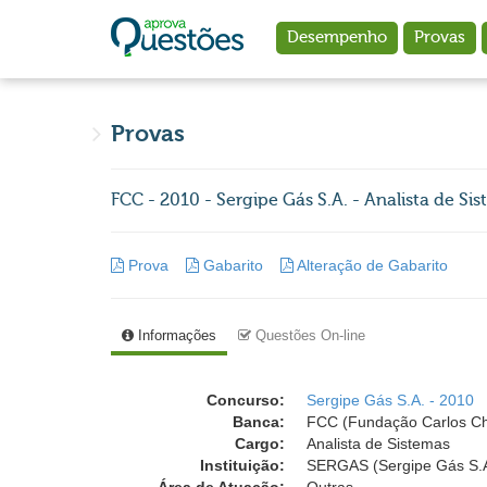
Ir para o conteúdo principal
Desempenho
Provas
Provas
FCC - 2010 - Sergipe Gás S.A. - Analista de Si
Prova
Gabarito
Alteração de Gabarito
Informações
Questões On-line
Concurso:
Sergipe Gás S.A. - 2010
Banca:
FCC (Fundação Carlos C
Cargo:
Analista de Sistemas
Instituição:
SERGAS (Sergipe Gás S.A