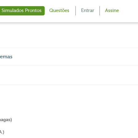
Simulados Prontos
Questões
Entrar
Assine
stemas
hagas)
.)