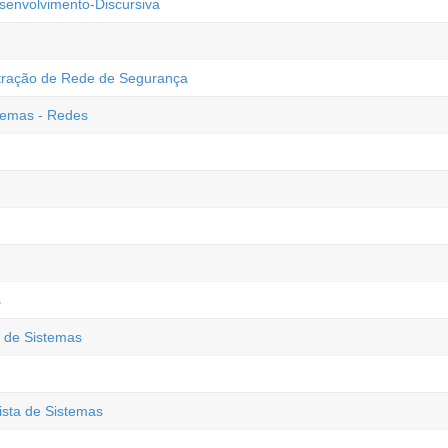
senvolvimento-Discursiva
stração de Rede de Segurança
stemas - Redes
s
a de Sistemas
ista de Sistemas