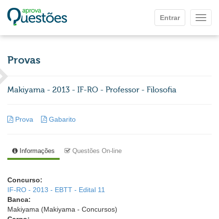
Ir para o conteúdo principal
Entrar
Mostr
Provas
Makiyama - 2013 - IF-RO - Professor - Filosofia
Prova
Gabarito
Informações
Questões On-line
Concurso:
IF-RO - 2013 - EBTT - Edital 11
Banca:
Makiyama (Makiyama - Concursos)