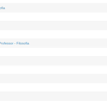
ofia
essor - Filosofia