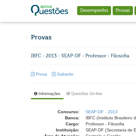
Ir para o conteúdo principal
Desempenho
Provas
Provas
IBFC - 2013 - SEAP-DF - Professor - Filosofia
Prova
Gabarito
Informações
Questões On-line
Concurso:
SEAP-DF - 2013
Banca:
IBFC (Instituto Brasileir
Cargo:
Professor - Filosofia
Instituição:
SEAP-DF (Secretaria de Es