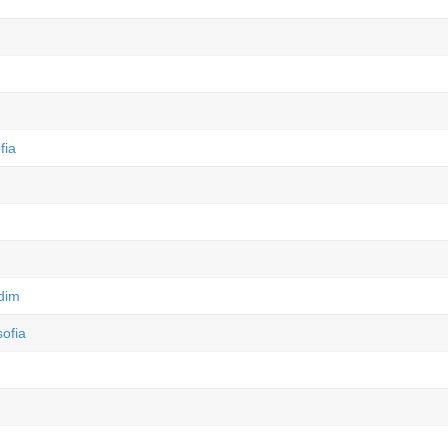
fia
rdim
ofia