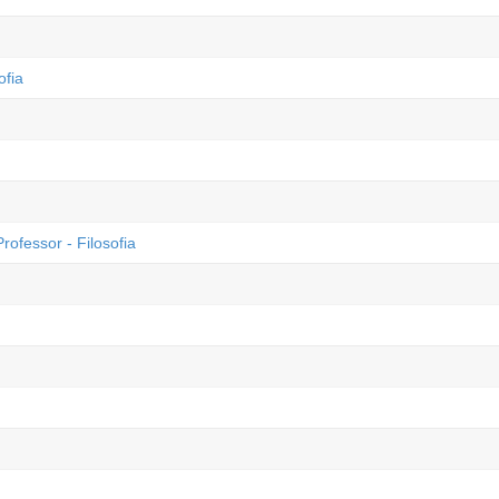
ofia
essor - Filosofia