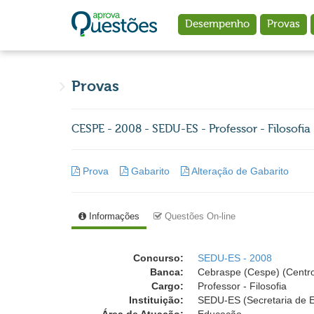
Ir para o conteúdo principal
Desempenho
Provas
Provas
CESPE - 2008 - SEDU-ES - Professor - Filosofia
Prova
Gabarito
Alteração de Gabarito
Informações
Questões On-line
Concurso:
SEDU-ES - 2008
Banca:
Cebraspe (Cespe) (Centro
Cargo:
Professor - Filosofia
Instituição:
SEDU-ES (Secretaria de E