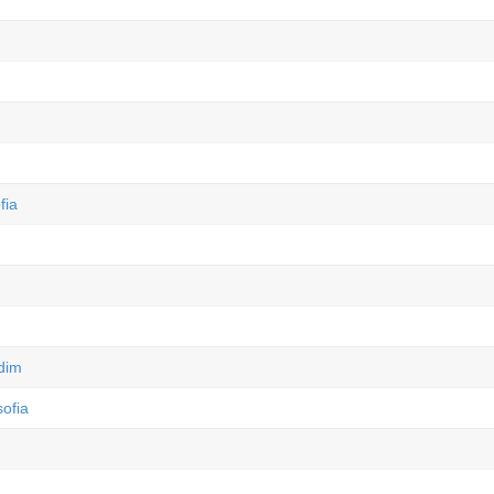
fia
rdim
ofia