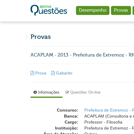
Ir para o conteúdo principal
Desempenho
Provas
Provas
ACAPLAM - 2013 - Prefeitura de Extremoz - RN -
Prova
Gabarito
Informações
Questões On-line
Concurso:
Prefeitura de Extremoz - 
Banca:
ACAPLAM (Consultoria e A
Cargo:
Professor - Filosofia
Instituição:
Prefeitura de Extremoz - 