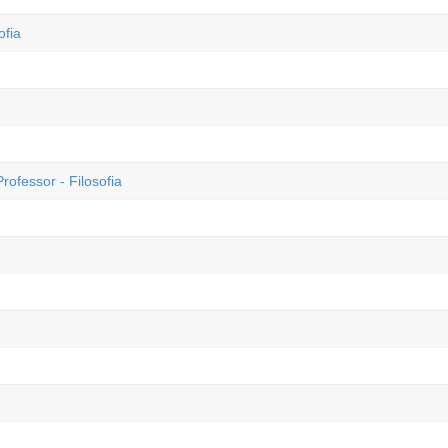
ofia
essor - Filosofia