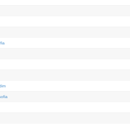
fia
rdim
ofia