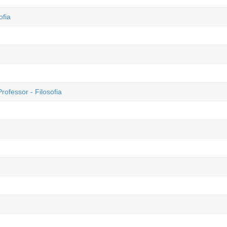
ofia
essor - Filosofia