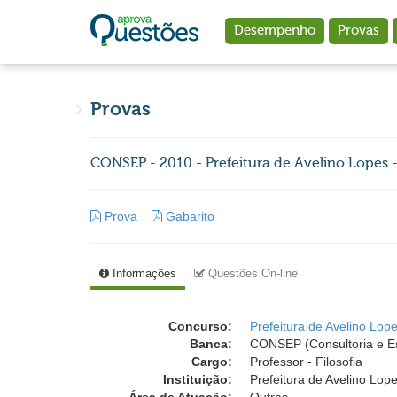
Ir para o conteúdo principal
Desempenho
Provas
Provas
CONSEP - 2010 - Prefeitura de Avelino Lopes - P
Prova
Gabarito
Informações
Questões On-line
Concurso:
Prefeitura de Avelino Lope
Banca:
CONSEP (Consultoria e E
Cargo:
Professor - Filosofia
Instituição:
Prefeitura de Avelino Lope