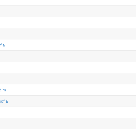
fia
rdim
ofia