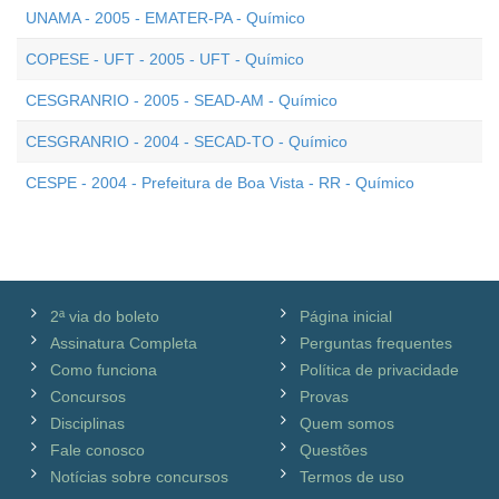
UNAMA - 2005 - EMATER-PA - Químico
COPESE - UFT - 2005 - UFT - Químico
CESGRANRIO - 2005 - SEAD-AM - Químico
CESGRANRIO - 2004 - SECAD-TO - Químico
CESPE - 2004 - Prefeitura de Boa Vista - RR - Químico
2ª via do boleto
Página inicial
Assinatura Completa
Perguntas frequentes
Como funciona
Política de privacidade
Concursos
Provas
Disciplinas
Quem somos
Fale conosco
Questões
Notícias sobre concursos
Termos de uso