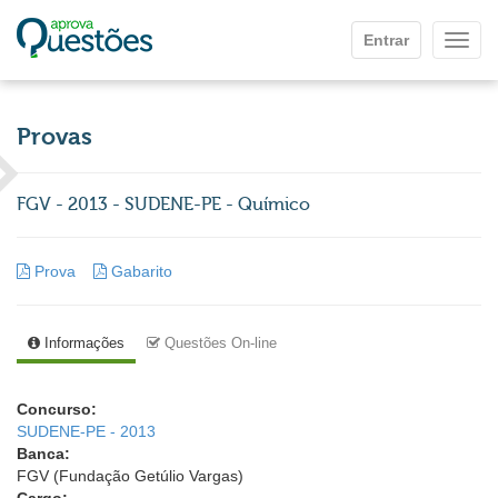
Ir para o conteúdo principal
Entrar
Mostr
Provas
FGV - 2013 - SUDENE-PE - Químico
Prova
Gabarito
Informações
Questões On-line
Concurso:
SUDENE-PE - 2013
Banca:
FGV (Fundação Getúlio Vargas)