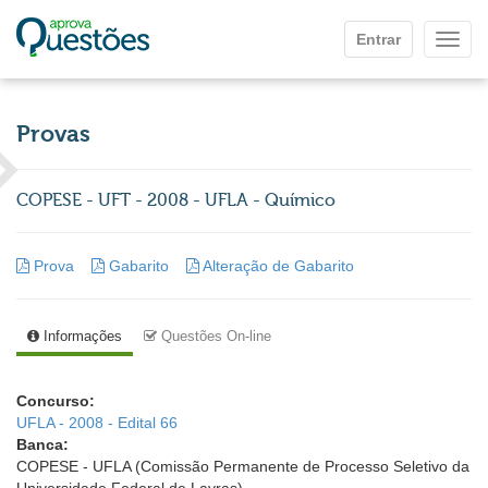
Ir para o conteúdo principal
Entrar
Mostr
Provas
COPESE - UFT - 2008 - UFLA - Químico
Prova
Gabarito
Alteração de Gabarito
Informações
Questões On-line
Concurso:
UFLA - 2008 - Edital 66
Banca:
COPESE - UFLA (Comissão Permanente de Processo Seletivo da