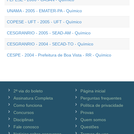
UNAMA - 2005 - EMATER-PA - Químico
COPESE - UFT - 2005 - UFT - Químico
CESGRANRIO - 2005 - SEAD-AM - Químico
CESGRANRIO - 2004 - SECAD-TO - Químico
CESPE - 2004 - Prefeitura de Boa Vista - RR - Químico
2ª via do boleto
Página inicial
Assinatura Completa
Perguntas frequentes
Como funciona
Política de privacidade
Concursos
Provas
Disciplinas
Quem somos
Fale conosco
Questões