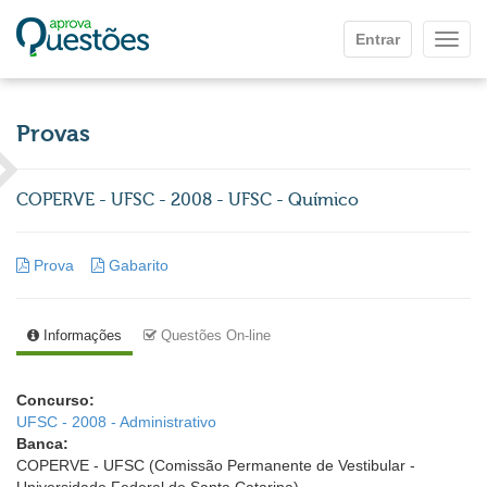
Ir para o conteúdo principal
Entrar
Mostr
Provas
COPERVE - UFSC - 2008 - UFSC - Químico
Prova
Gabarito
Informações
Questões On-line
Concurso:
UFSC - 2008 - Administrativo
Banca:
COPERVE - UFSC (Comissão Permanente de Vestibular -