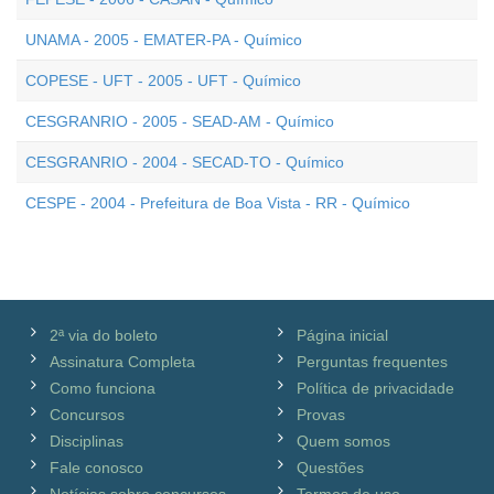
UNAMA - 2005 - EMATER-PA - Químico
COPESE - UFT - 2005 - UFT - Químico
CESGRANRIO - 2005 - SEAD-AM - Químico
CESGRANRIO - 2004 - SECAD-TO - Químico
CESPE - 2004 - Prefeitura de Boa Vista - RR - Químico
2ª via do boleto
Página inicial
Assinatura Completa
Perguntas frequentes
Como funciona
Política de privacidade
Concursos
Provas
Disciplinas
Quem somos
Fale conosco
Questões