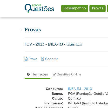
Ir para o conteúdo principal
Desempenho
Provas
Provas
FGV - 2013 - INEA-RJ - Químico
Prova
Gabarito
Informações
Questões On-line
Concurso:
INEA-RJ - 2013
Banca:
FGV (Fundação Getúlio V
Cargo:
Químico
Instituição:
INEA-RJ (Instituto Estadu