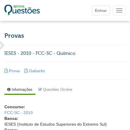
Ir para o conteúdo principal
Entrar
Mostr
Provas
IESES - 2010 - FCC-SC - Químico
Prova
Gabarito
Informações
Questões On-line
Concurso:
FCC-SC - 2010
Banca:
IESES (Instituto de Estudos Superiores do Extremo Sul)