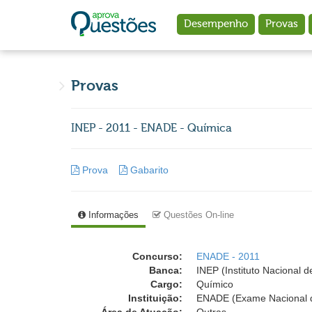
Ir para o conteúdo principal
Desempenho
Provas
Provas
INEP - 2011 - ENADE - Química
Prova
Gabarito
Informações
Questões On-line
Concurso:
ENADE - 2011
Banca:
INEP (Instituto Nacional 
Cargo:
Químico
Instituição:
ENADE (Exame Nacional 