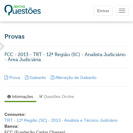
Ir para o conteúdo principal
Entrar
Mostr
Provas
FCC - 2013 - TRT - 12ª Região (SC) - Analista Judiciário
- Área Judiciária
Prova
Gabarito
Alteração de Gabarito
Informações
Questões On-line
Concurso:
TRT - 12ª Região (SC) - 2013 - Analista e Técnico Judiciário
Banca:
FCC (Fundação Carlos Chagas)