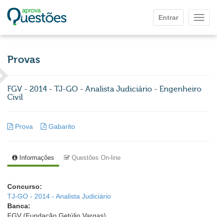
Ir para o conteúdo principal
Entrar
Mostr
Provas
FGV - 2014 - TJ-GO - Analista Judiciário - Engenheiro
Civil
Prova
Gabarito
Informações
Questões On-line
Concurso:
TJ-GO - 2014 - Analista Judiciário
Banca:
FGV (Fundação Getúlio Vargas)