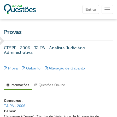
Ir para o conteúdo principal
Entrar
Mostr
Provas
CESPE - 2006 - TJ-PA - Analista Judiciário -
Administrativa
Prova
Gabarito
Alteração de Gabarito
Informações
Questões On-line
Concurso:
TJ-PA - 2006
Banca:
Cebraspe (Cespe) (Centro de Seleção e de Promoção de