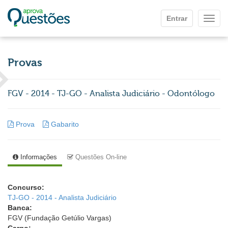
Ir para o conteúdo principal
Entrar
Mostr
Provas
FGV - 2014 - TJ-GO - Analista Judiciário - Odontólogo
Prova
Gabarito
Informações
Questões On-line
Concurso:
TJ-GO - 2014 - Analista Judiciário
Banca:
FGV (Fundação Getúlio Vargas)