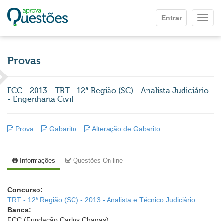
Ir para o conteúdo principal
Entrar
Mostr
Provas
FCC - 2013 - TRT - 12ª Região (SC) - Analista Judiciário
- Engenharia Civil
Prova
Gabarito
Alteração de Gabarito
Informações
Questões On-line
Concurso:
TRT - 12ª Região (SC) - 2013 - Analista e Técnico Judiciário
Banca:
FCC (Fundação Carlos Chagas)