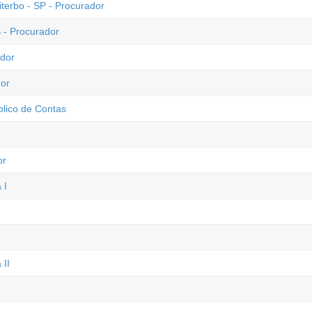
terbo - SP - Procurador
 - Procurador
ador
dor
blico de Contas
or
 I
 II