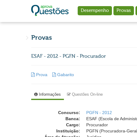
Ir para o conteúdo principal
Desempenho
Provas
Provas
ESAF - 2012 - PGFN - Procurador
Prova
Gabarito
Informações
Questões On-line
Concurso:
PGFN - 2012
Banca:
ESAF (Escola de Administ
Cargo:
Procurador
Instituição:
PGFN (Procuradora-Geral