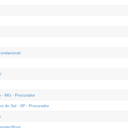
Fundacional
V
 - MG - Procurador
o do Sul - SP - Procurador
o
específicos