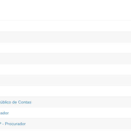
úblico de Contas
rador
P - Procurador