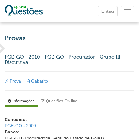
Ir para o conteúdo principal
Entrar
Mostr
Provas
PGE-GO - 2010 - PGE-GO - Procurador - Grupo III -
Discursiva
Prova
Gabarito
Informações
Questões On-line
Concurso:
PGE-GO - 2009
Banca:
PGE-GO (Procuradoria Geral do Estado de Goiás)