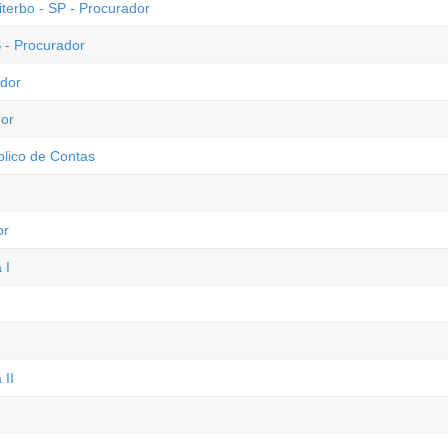
terbo - SP - Procurador
 - Procurador
ador
dor
blico de Contas
or
 I
 II