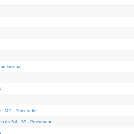
Fundacional
V
 - MG - Procurador
o do Sul - SP - Procurador
o