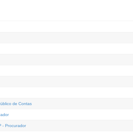
úblico de Contas
rador
P - Procurador