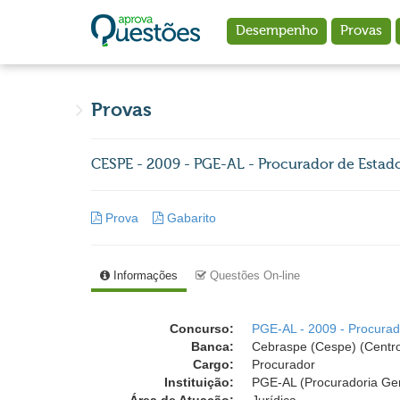
Ir para o conteúdo principal
Desempenho
Provas
Provas
CESPE - 2009 - PGE-AL - Procurador de Estado
Prova
Gabarito
Informações
Questões On-line
Concurso:
PGE-AL - 2009 - Procurad
Banca:
Cebraspe (Cespe) (Centro
Cargo:
Procurador
Instituição:
PGE-AL (Procuradoria Ger