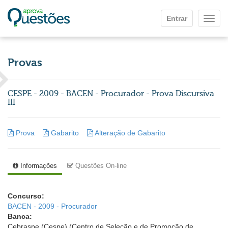
Ir para o conteúdo principal
Entrar
Mostr
Provas
CESPE - 2009 - BACEN - Procurador - Prova Discursiva
III
Prova
Gabarito
Alteração de Gabarito
Informações
Questões On-line
Concurso:
BACEN - 2009 - Procurador
Banca:
Cebraspe (Cespe) (Centro de Seleção e de Promoção de