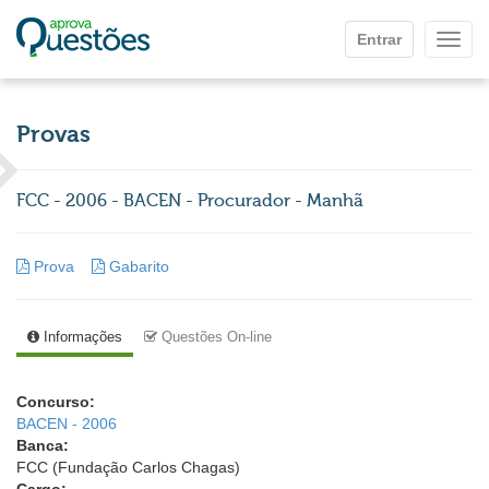
Ir para o conteúdo principal
Entrar
Mostr
Provas
FCC - 2006 - BACEN - Procurador - Manhã
Prova
Gabarito
Informações
Questões On-line
Concurso:
BACEN - 2006
Banca:
FCC (Fundação Carlos Chagas)