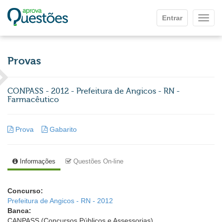
Ir para o conteúdo principal
Entrar
Mostr
Provas
CONPASS - 2012 - Prefeitura de Angicos - RN -
Farmacêutico
Prova
Gabarito
Informações
Questões On-line
Concurso:
Prefeitura de Angicos - RN - 2012
Banca:
CANPASS (Concursos Públicos e Assessorias)