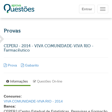
Ir para o conteúdo principal
Entrar
Mostr
Provas
CEPERJ - 2014 - VIVA COMUNIDADE-VIVA RIO -
Farmacêutico
Prova
Gabarito
Informações
Questões On-line
Concurso:
VIVA COMUNIDADE-VIVA RIO - 2014
Banca:
CEPERJ (Centro Estadual de Estatísticas, Pesquisas e Formação