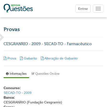
Ir para o conteúdo principal
Entrar
Mostr
Provas
CESGRANRIO - 2009 - SECAD-TO - Farmacêutico
Prova
Gabarito
Alteração de Gabarito
Informações
Questões On-line
Concurso:
SECAD-TO - 2009
Banca:
CESGRANRIO (Fundação Cesgranrio)