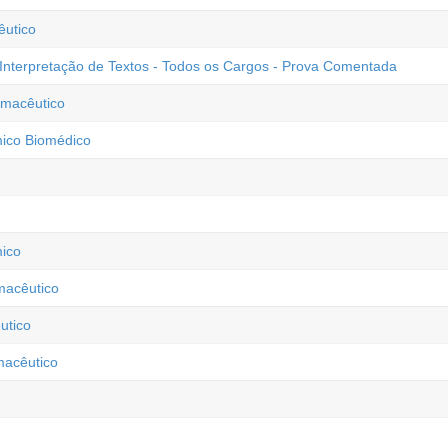
êutico
Interpretação de Textos - Todos os Cargos - Prova Comentada
rmacêutico
ico Biomédico
ico
macêutico
utico
macêutico