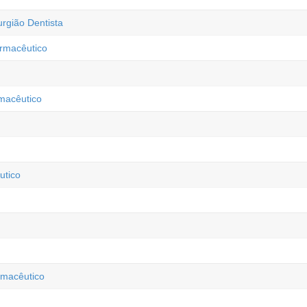
rgião Dentista
armacêutico
rmacêutico
utico
macêutico