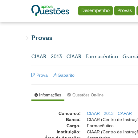
Ir para o conteúdo principal
Desempenho
Provas
Provas
CIAAR - 2013 - CIAAR - Farmacêutico - Gramát
Prova
Gabarito
Informações
Questões On-line
Concurso:
CIAAR - 2013 - CAFAR
Banca:
CIAAR (Centro de Instruç
Cargo:
Farmacêutico
Instituição:
CIAAR (Centro de Instruç