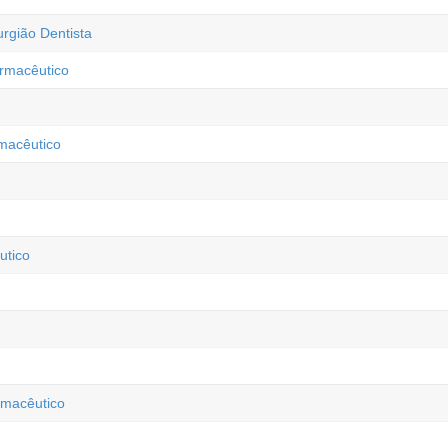
rgião Dentista
armacêutico
rmacêutico
utico
macêutico