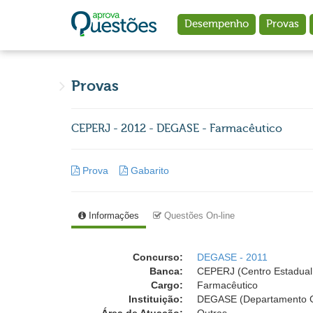
Ir para o conteúdo principal
Desempenho
Provas
Provas
CEPERJ - 2012 - DEGASE - Farmacêutico
Prova
Gabarito
Informações
Questões On-line
Concurso:
DEGASE - 2011
Banca:
CEPERJ (Centro Estadual 
Cargo:
Farmacêutico
Instituição:
DEGASE (Departamento Ge