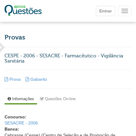
Ir para o conteúdo principal
Entrar
Mostr
Provas
CESPE - 2006 - SESACRE - Farmacêutico - Vigilância
Sanitária
Prova
Gabarito
Informações
Questões On-line
Concurso:
SESACRE - 2006
Banca:
Cebraspe (Cespe) (Centro de Seleção e de Promoção de