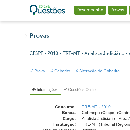
Ir para o conteúdo principal
Desempenho
Provas
Provas
CESPE - 2010 - TRE-MT - Analista Judiciário -
Prova
Gabarito
Alteração de Gabarito
Informações
Questões On-line
Concurso:
TRE-MT - 2010
Banca:
Cebraspe (Cespe) (Centro
Cargo:
Analista Judiciário - Área 
Instituição:
TRE-MT (Tribunal Regiona