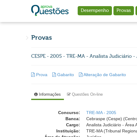
Ir para o conteúdo principal
Desempenho
Provas
Provas
CESPE - 2005 - TRE-MA - Analista Judiciário -
Prova
Gabarito
Alteração de Gabarito
Informações
Questões On-line
Concurso:
TRE-MA - 2005
Banca:
Cebraspe (Cespe) (Centro
Cargo:
Analista Judiciário - Área 
Instituição:
TRE-MA (Tribunal Regiona