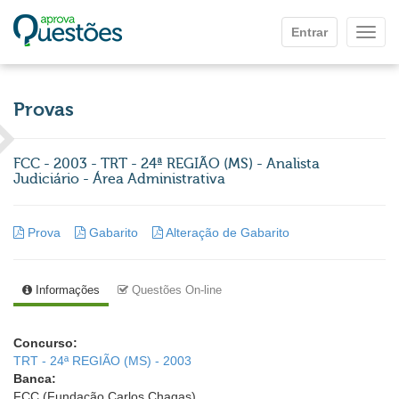
Ir para o conteúdo principal
Entrar
Mostr
Provas
FCC - 2003 - TRT - 24ª REGIÃO (MS) - Analista
Judiciário - Área Administrativa
Prova
Gabarito
Alteração de Gabarito
Informações
Questões On-line
Concurso:
TRT - 24ª REGIÃO (MS) - 2003
Banca:
FCC (Fundação Carlos Chagas)