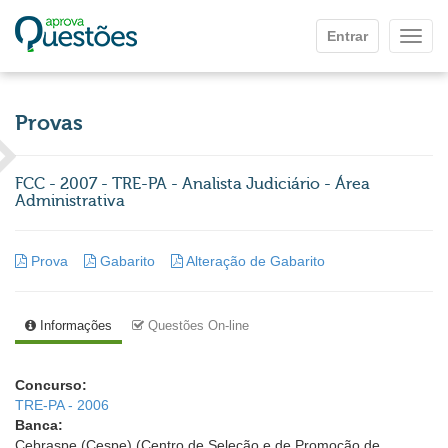
Ir para o conteúdo principal
Entrar
Mostr
Provas
FCC - 2007 - TRE-PA - Analista Judiciário - Área
Administrativa
Prova
Gabarito
Alteração de Gabarito
Informações
Questões On-line
Concurso:
TRE-PA - 2006
Banca:
Cebraspe (Cespe) (Centro de Seleção e de Promoção de