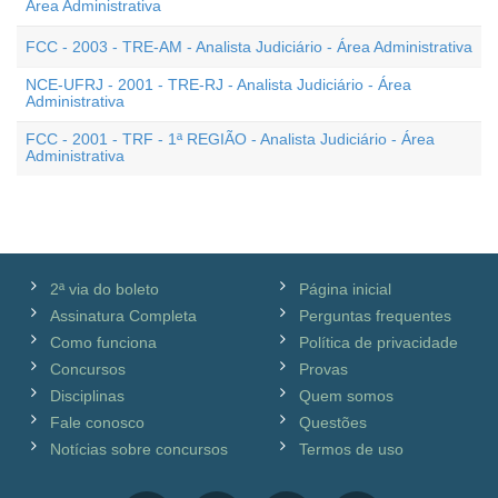
Área Administrativa
FCC - 2003 - TRE-AM - Analista Judiciário - Área Administrativa
NCE-UFRJ - 2001 - TRE-RJ - Analista Judiciário - Área
Administrativa
FCC - 2001 - TRF - 1ª REGIÃO - Analista Judiciário - Área
Administrativa
2ª via do boleto
Página inicial
Assinatura Completa
Perguntas frequentes
Como funciona
Política de privacidade
Concursos
Provas
Disciplinas
Quem somos
Fale conosco
Questões
Notícias sobre concursos
Termos de uso