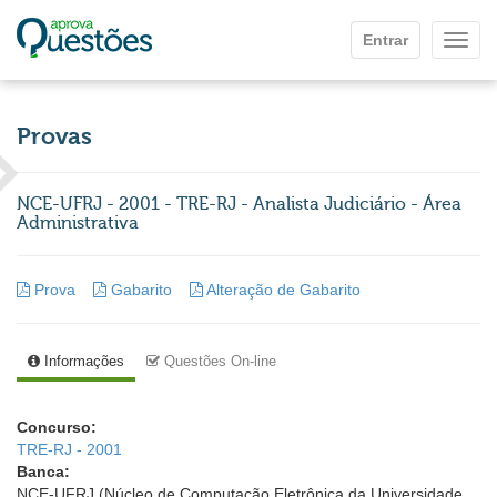
Ir para o conteúdo principal
Entrar
Mostr
Provas
NCE-UFRJ - 2001 - TRE-RJ - Analista Judiciário - Área
Administrativa
Prova
Gabarito
Alteração de Gabarito
Informações
Questões On-line
Concurso:
TRE-RJ - 2001
Banca:
NCE-UFRJ (Núcleo de Computação Eletrônica da Universidade