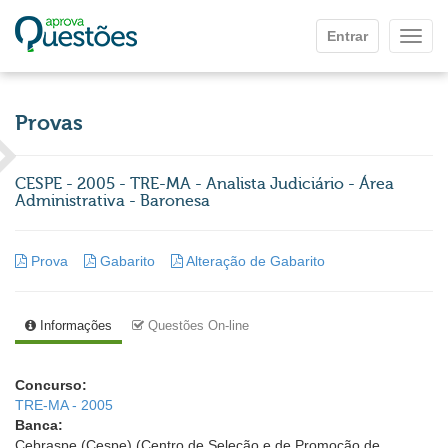
Ir para o conteúdo principal
Entrar
Mostr
Provas
CESPE - 2005 - TRE-MA - Analista Judiciário - Área
Administrativa - Baronesa
Prova
Gabarito
Alteração de Gabarito
Informações
Questões On-line
Concurso:
TRE-MA - 2005
Banca:
Cebraspe (Cespe) (Centro de Seleção e de Promoção de