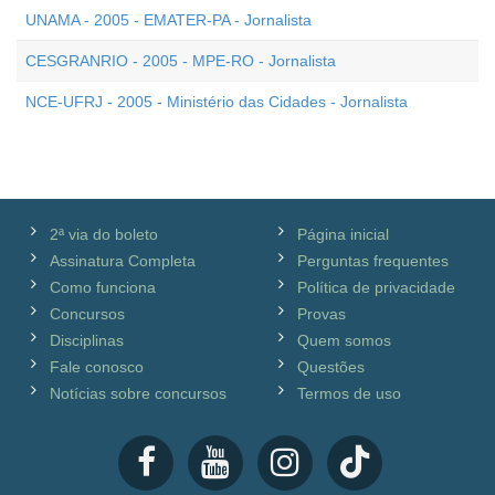
UNAMA - 2005 - EMATER-PA - Jornalista
CESGRANRIO - 2005 - MPE-RO - Jornalista
NCE-UFRJ - 2005 - Ministério das Cidades - Jornalista
2ª via do boleto
Página inicial
Assinatura Completa
Perguntas frequentes
Como funciona
Política de privacidade
Concursos
Provas
Disciplinas
Quem somos
Fale conosco
Questões
Notícias sobre concursos
Termos de uso