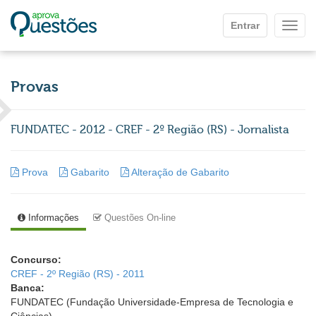
Ir para o conteúdo principal
Entrar
Mostr
Provas
FUNDATEC - 2012 - CREF - 2º Região (RS) - Jornalista
Prova
Gabarito
Alteração de Gabarito
Informações
Questões On-line
Concurso:
CREF - 2º Região (RS) - 2011
Banca:
FUNDATEC (Fundação Universidade-Empresa de Tecnologia e