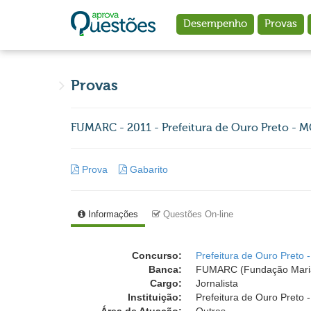
Ir para o conteúdo principal
Desempenho
Provas
Provas
FUMARC - 2011 - Prefeitura de Ouro Preto - MG
Prova
Gabarito
Informações
Questões On-line
Concurso:
Prefeitura de Ouro Preto 
Banca:
FUMARC (Fundação Mari
Cargo:
Jornalista
Instituição:
Prefeitura de Ouro Preto 