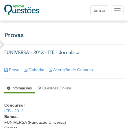
Ir para o conteúdo principal
Entrar
Mostr
Provas
FUNIVERSA - 2012 - IFB - Jornalista
Prova
Gabarito
Alteração de Gabarito
Informações
Questões On-line
Concurso:
IFB - 2012
Banca:
FUNIVERSA (Fundação Universa)