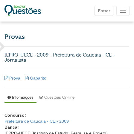
Ir para o conteúdo principal
Entrar
Mostr
Provas
IEPRO-UECE - 2009 - Prefeitura de Caucaia - CE -
Jornalista
Prova
Gabarito
Informações
Questões On-line
Concurso:
Prefeitura de Caucaia - CE - 2009
Banca:
IEPRO-UECE (Instituto de Estudo, Pesquisa e Projeto)