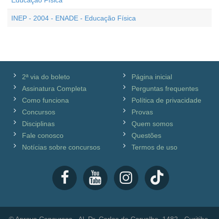
Educação Física
INEP - 2004 - ENADE - Educação Física
2ª via do boleto
Página inicial
Assinatura Completa
Perguntas frequentes
Como funciona
Política de privacidade
Concursos
Provas
Disciplinas
Quem somos
Fale conosco
Questões
Notícias sobre concursos
Termos de uso