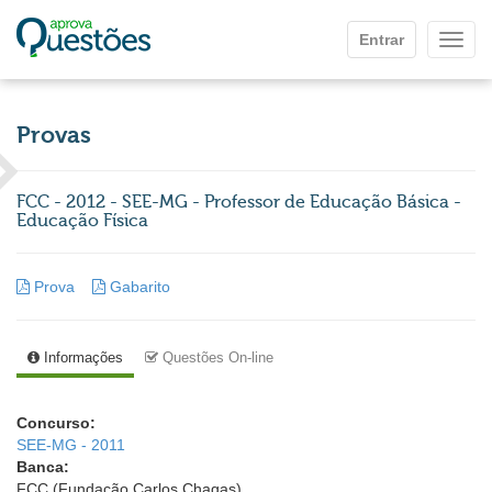
Ir para o conteúdo principal
Entrar
Mostr
Provas
FCC - 2012 - SEE-MG - Professor de Educação Básica -
Educação Física
Prova
Gabarito
Informações
Questões On-line
Concurso:
SEE-MG - 2011
Banca:
FCC (Fundação Carlos Chagas)