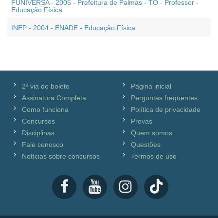
FUNIVERSA - 2005 - Prefeitura de Palmas - TO - Professor -
Educação Física
INEP - 2004 - ENADE - Educação Física
2ª via do boleto
Página inicial
Assinatura Completa
Perguntas frequentes
Como funciona
Política de privacidade
Concursos
Provas
Disciplinas
Quem somos
Fale conosco
Questões
Notícias sobre concursos
Termos de uso