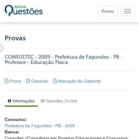
Ir para o conteúdo principal
Entrar
Mostr
Provas
CONSULTEC - 2009 - Prefeitura de Fagundes - PB -
Professor - Educação Física
Prova
Gabarito
Alteração de Gabarito
Informações
Questões On-line
Concurso:
Prefeitura de Fagundes - PB - 2009
Banca:
Consultec (Consultoria em Projetos Educacionais e Concursos