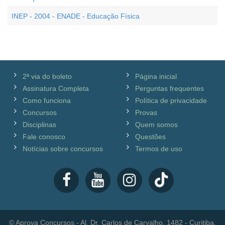
INEP - 2004 - ENADE - Educação Física
2ª via do boleto
Página inicial
Assinatura Completa
Perguntas frequentes
Como funciona
Política de privacidade
Concursos
Provas
Disciplinas
Quem somos
Fale conosco
Questões
Notícias sobre concursos
Termos de uso
© Aprova Concursos - Al. Dr. Carlos de Carvalho, 1482 - Curitiba,