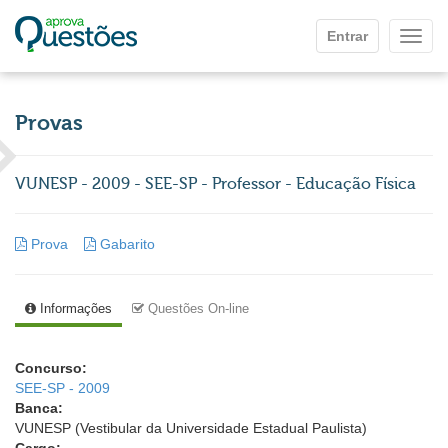
Ir para o conteúdo principal
Entrar
Mostr
Provas
VUNESP - 2009 - SEE-SP - Professor - Educação Física
Prova
Gabarito
Informações
Questões On-line
Concurso:
SEE-SP - 2009
Banca:
VUNESP (Vestibular da Universidade Estadual Paulista)