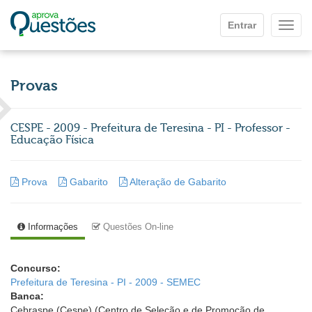
Ir para o conteúdo principal
Entrar
Mostr
Provas
CESPE - 2009 - Prefeitura de Teresina - PI - Professor -
Educação Física
Prova
Gabarito
Alteração de Gabarito
Informações
Questões On-line
Concurso:
Prefeitura de Teresina - PI - 2009 - SEMEC
Banca:
Cebraspe (Cespe) (Centro de Seleção e de Promoção de