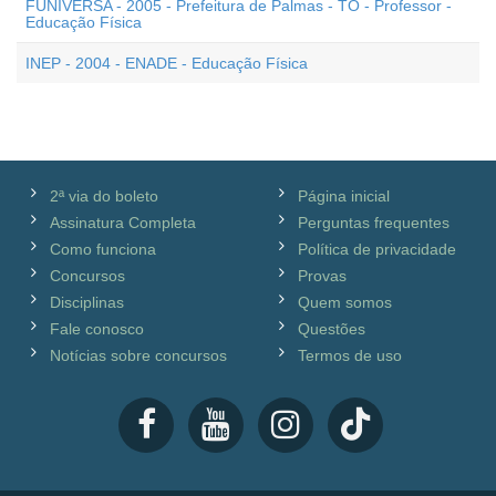
FUNIVERSA - 2005 - Prefeitura de Palmas - TO - Professor -
Educação Física
INEP - 2004 - ENADE - Educação Física
2ª via do boleto
Página inicial
Assinatura Completa
Perguntas frequentes
Como funciona
Política de privacidade
Concursos
Provas
Disciplinas
Quem somos
Fale conosco
Questões
Notícias sobre concursos
Termos de uso