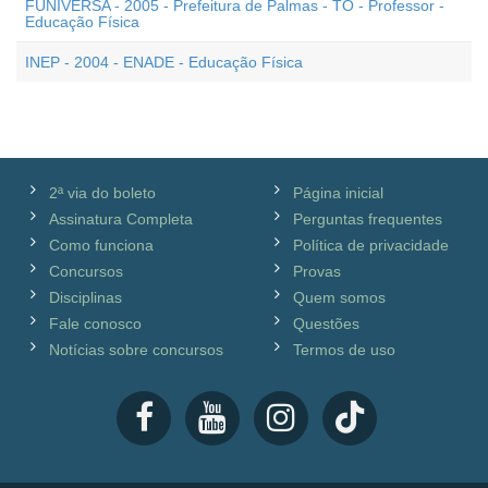
FUNIVERSA - 2005 - Prefeitura de Palmas - TO - Professor -
Educação Física
INEP - 2004 - ENADE - Educação Física
2ª via do boleto
Página inicial
Assinatura Completa
Perguntas frequentes
Como funciona
Política de privacidade
Concursos
Provas
Disciplinas
Quem somos
Fale conosco
Questões
Notícias sobre concursos
Termos de uso