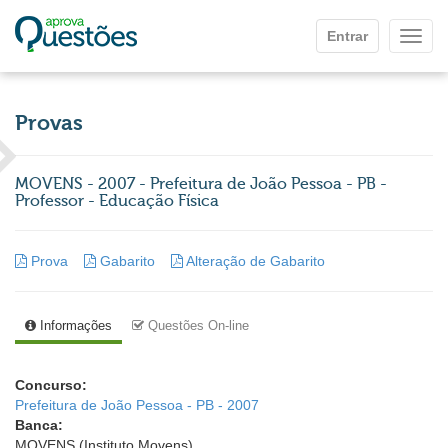
Ir para o conteúdo principal
Entrar
Mostr
Provas
MOVENS - 2007 - Prefeitura de João Pessoa - PB -
Professor - Educação Física
Prova
Gabarito
Alteração de Gabarito
Informações
Questões On-line
Concurso:
Prefeitura de João Pessoa - PB - 2007
Banca:
MOVENS (Instituto Movens)