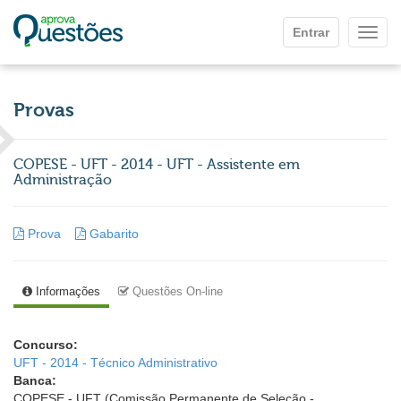
Ir para o conteúdo principal
Entrar
Mostr
Provas
COPESE - UFT - 2014 - UFT - Assistente em
Administração
Prova
Gabarito
Informações
Questões On-line
Concurso:
UFT - 2014 - Técnico Administrativo
Banca:
COPESE - UFT (Comissão Permanente de Seleção -