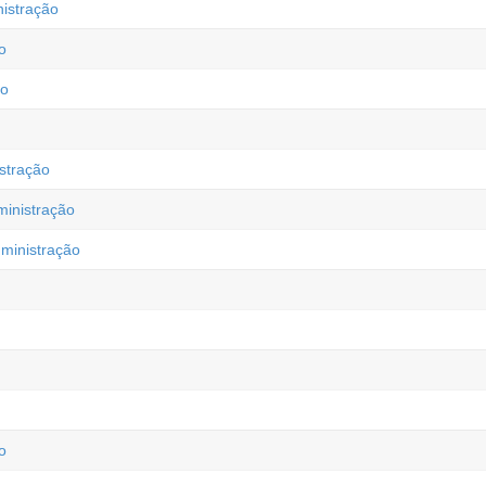
istração
o
ão
stração
inistração
ministração
o