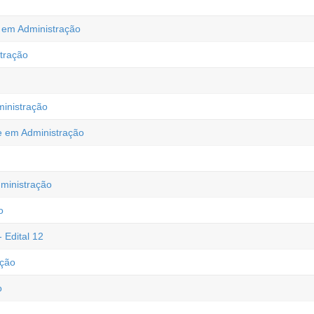
te em Administração
tração
ministração
 em Administração
ministração
o
 Edital 12
ação
o