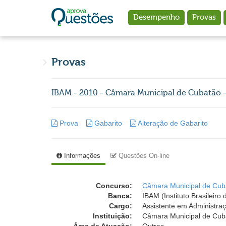
Ir para o conteúdo principal
Desempenho
Provas
Provas
IBAM - 2010 - Câmara Municipal de Cubatão -
Prova
Gabarito
Alteração de Gabarito
Informações
Questões On-line
Concurso:
Câmara Municipal de Cuba
Banca:
IBAM (Instituto Brasileiro
Cargo:
Assistente em Administra
Instituição:
Câmara Municipal de Cuba