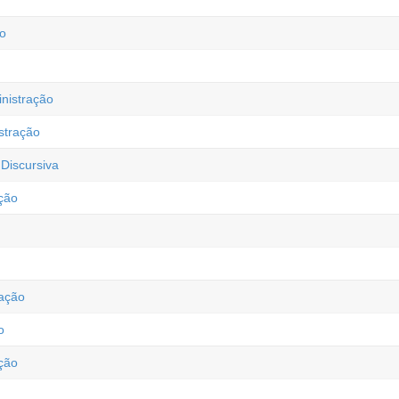
ão
nistração
stração
Discursiva
ção
ação
o
ção