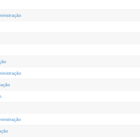
ministração
ção
inistração
ração
o
inistração
ação