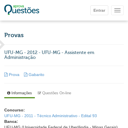
Ir para o conteúdo principal
Entrar
Mostr
Provas
UFU-MG - 2012 - UFU-MG - Assistente em
Administração
Prova
Gabarito
Informações
Questões On-line
Concurso:
UFU-MG - 2011 - Técnico Administrativo - Edital 93
Banca:
UFU-MG (Universidade Federal de Uberlândia - Minas Gerais)