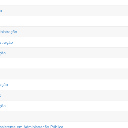
ão
nistração
stração
ção
ação
o
ção
ssistente em Administração Pública