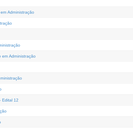
te em Administração
tração
ministração
 em Administração
ministração
o
 Edital 12
ação
o