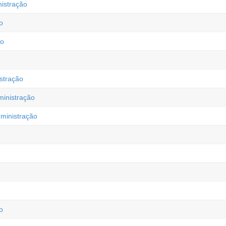
istração
o
ão
stração
inistração
ministração
o