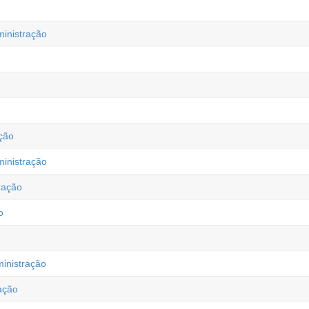
ministração
ção
inistração
ração
o
inistração
ação