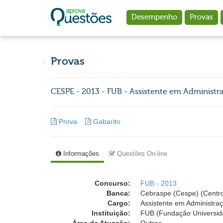
Ir para o conteúdo principal
Desempenho
Provas
Provas
CESPE - 2013 - FUB - Assistente em Administra
Prova
Gabarito
Informações
Questões On-line
Concurso:
FUB - 2013
Banca:
Cebraspe (Cespe) (Centro
Cargo:
Assistente em Administra
Instituição:
FUB (Fundação Universida