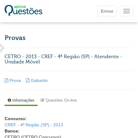
Ir para o conteúdo principal
Entrar
Mostr
Provas
CETRO - 2013 - CREF - 4ª Região (SP) - Atendente -
Unidade Móvel
Prova
Gabarito
Informações
Questões On-line
Concurso:
CREF - 4ª Região (SP) - 2013
Banca:
CETRO (CETRO Concursos)