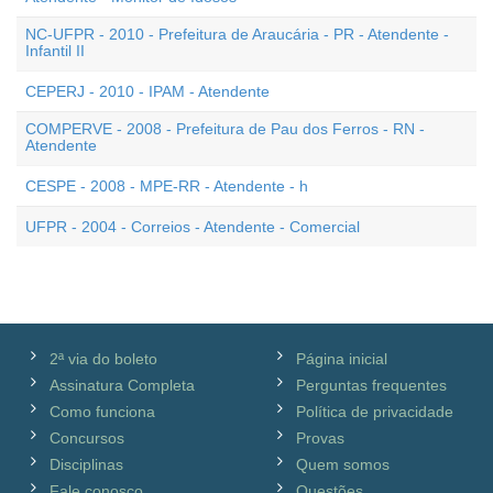
NC-UFPR - 2010 - Prefeitura de Araucária - PR - Atendente -
Infantil II
CEPERJ - 2010 - IPAM - Atendente
COMPERVE - 2008 - Prefeitura de Pau dos Ferros - RN -
Atendente
CESPE - 2008 - MPE-RR - Atendente - h
UFPR - 2004 - Correios - Atendente - Comercial
2ª via do boleto
Página inicial
Assinatura Completa
Perguntas frequentes
Como funciona
Política de privacidade
Concursos
Provas
Disciplinas
Quem somos
Fale conosco
Questões